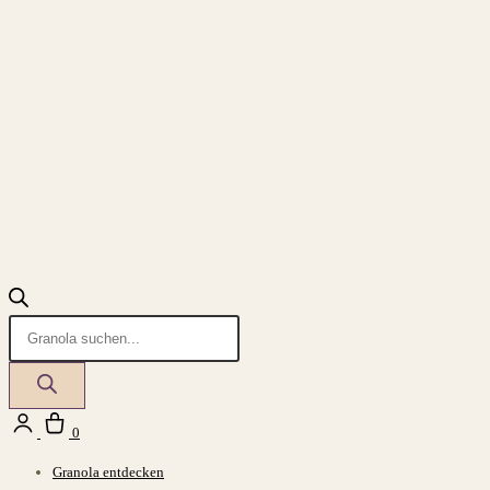
Products
search
Login
Warenkorb
0
Granola entdecken