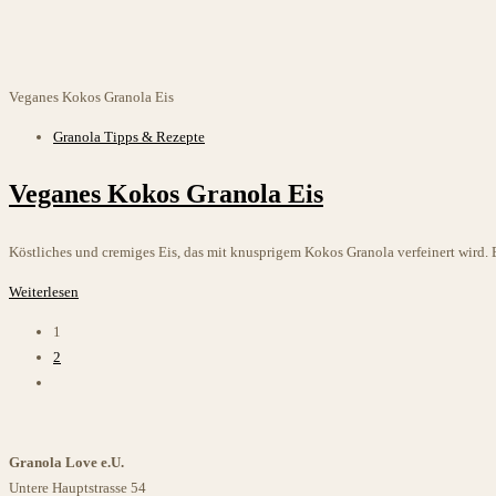
Veganes Kokos Granola Eis
Beitrags-
Granola Tipps & Rezepte
Kategorie:
Veganes Kokos Granola Eis
Köstliches und cremiges Eis, das mit knusprigem Kokos Granola verfeinert wird. E
Veganes
Weiterlesen
Kokos
1
Granola
2
Eis
Zur
nächsten
Seite
Granola Love e.U.
Untere Hauptstrasse 54