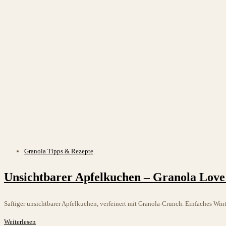
Beitrags-
Granola Tipps & Rezepte
Kategorie:
Unsichtbarer Apfelkuchen – Granola Love
Saftiger unsichtbarer Apfelkuchen, verfeinert mit Granola-Crunch. Einfaches Win
Unsichtbarer
Weiterlesen