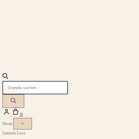
Products
search
Login
Warenkorb
0
Menü
×
Granola Love