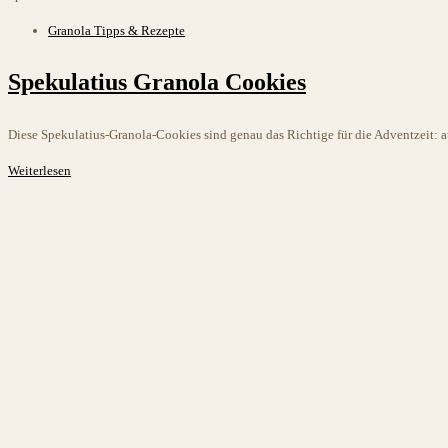
Beitrags-
Granola Tipps & Rezepte
Kategorie:
Spekulatius Granola Cookies
Diese Spekulatius-Granola-Cookies sind genau das Richtige für die Adventzeit: au
Spekulatius
Weiterlesen
Granola
Cookies