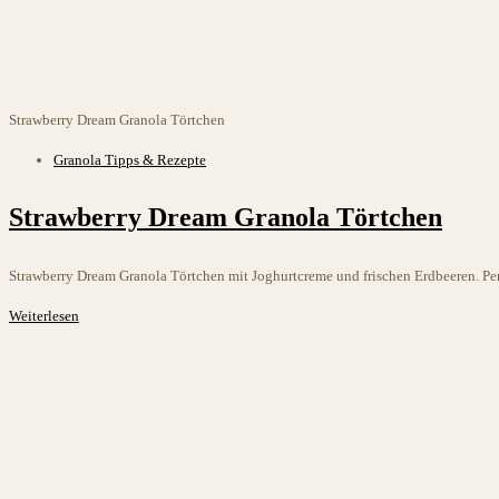
Strawberry Dream Granola Törtchen
Beitrags-
Granola Tipps & Rezepte
Kategorie:
Strawberry Dream Granola Törtchen
Strawberry Dream Granola Törtchen mit Joghurtcreme und frischen Erdbeeren. P
Strawberry
Weiterlesen
Dream
Granola
Törtchen