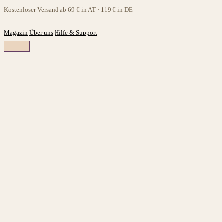
Zum
Kostenloser Versand ab 69 € in AT · 119 € in DE
Inhalt
springen
Magazin
Über uns
Hilfe & Support