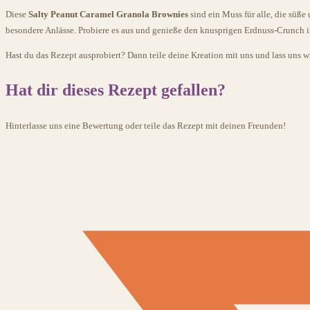
Diese
Salty Peanut Caramel Granola Brownies
sind ein Muss für alle, die süße
besondere Anlässe. Probiere es aus und genieße den knusprigen Erdnuss-Crunch
Hast du das Rezept ausprobiert? Dann teile deine Kreation mit uns und lass uns w
Hat dir dieses Rezept gefallen?
Hinterlasse uns eine Bewertung oder teile das Rezept mit deinen Freunden!
Öffnet
in
einem
neuen
Fenster