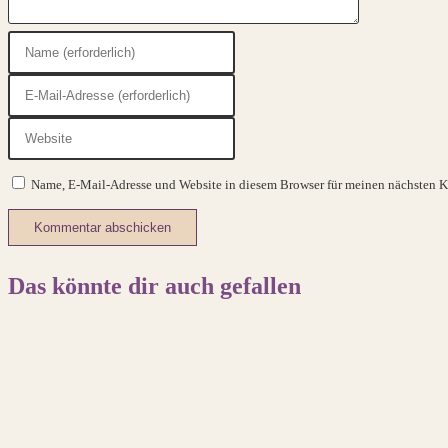
Gib
deinen
Gib
Namen
deine
oder
Gib
E-
Benutzernamen
deine
Mail-
zum
Website-
Adresse
Kommentieren
Name, E-Mail-Adresse und Website in diesem Browser für meinen nächsten 
URL
zum
ein
ein
Kommentieren
(optional)
ein
Das könnte dir auch gefallen