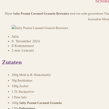
Schoko
Diese S
alty Peanut Caramel Granola Brownies
sind ein wahr gewordener Trau
besondere Momen
Julia
9. November 2024
0 Kommentare
3 min Lesezeit
Zutaten
200g Mehl (z.B. Dinkelmehl)
50g Backkakao
100g Zucker
1 TL Backpulver
1 Prise Salz
100g
Salty Peanut Caramel Granola
120g
Erdnussmus