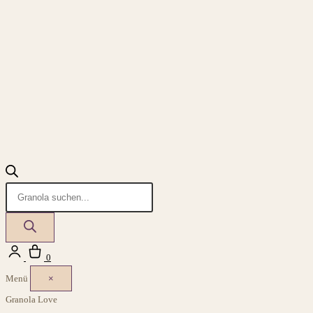
Products
search
Login
Warenkorb
0
Menü
×
Granola Love