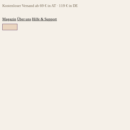
Zum
Kostenloser Versand ab 69 € in AT · 119 € in DE
Inhalt
springen
Magazin
Über uns
Hilfe & Support