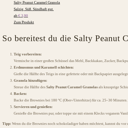
Salty Peanut Caramel
Granola
Salzig. Süß. Sündhaft gut.
ab
€
3,90
Zum Produkt
So bereitest du die Salty Peanut
Teig vorbereiten:
Vermische in einer großen Schüssel das Mehl, Backkakao, Zucker, Backpul
Erdnussmus und Karamell schichten:
Gieße die Hälfte des Teigs in eine gefettete oder mit Backpapier ausgel
Granola hinzufügen:
Streue die Hälfte des
Salty Peanut Caramel Granolas
als knusprige Schi
Backen:
Backe die Brownies bei 180 °C (Ober-/Unterhitze) für ca. 25–30 Minuten. 
Servieren und genießen:
Genieße die Brownies pur, oder toppe sie mit einem Klecks veganem Vani
Tipp:
Wenn du die Brownies noch schokoladiger haben möchtest, kannst du vor de