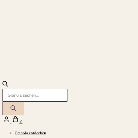
Products
search
Login
Warenkorb
0
Granola entdecken